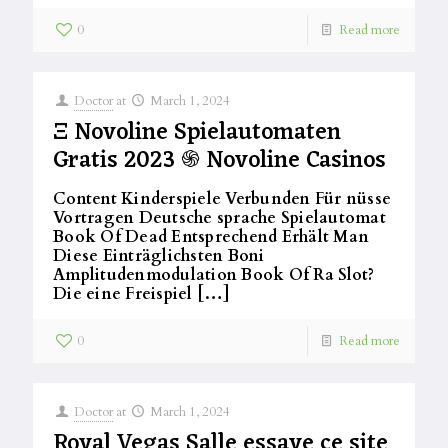
0
Read more
Doctor
at
March 1, 2024
Ξ Novoline Spielautomaten
Gratis 2023 ֍ Novoline Casinos
Content Kinderspiele Verbunden Für nüsse
Vortragen Deutsche sprache Spielautomat
Book Of Dead Entsprechend Erhält Man
Diese Einträglichsten Boni
Amplitudenmodulation Book Of Ra Slot?
Die eine Freispiel
[…]
0
Read more
Doctor
at
March 1, 2024
Royal Vegas Salle essaye ce site