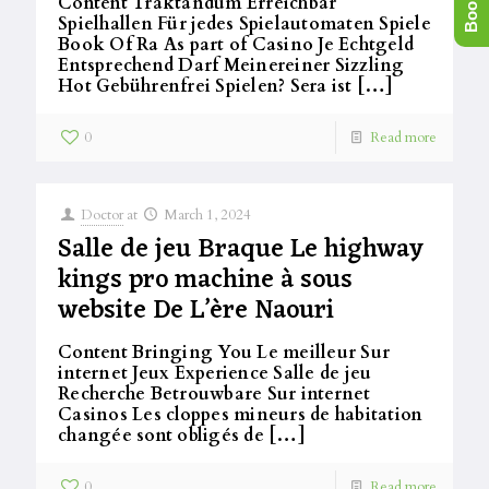
Content Traktandum Erreichbar
Spielhallen Für jedes Spielautomaten Spiele
Book Of Ra As part of Casino Je Echtgeld
Entsprechend Darf Meinereiner Sizzling
Hot Gebührenfrei Spielen? Sera ist
[…]
0
Read more
Doctor
at
March 1, 2024
Salle de jeu Braque Le highway
kings pro machine à sous
website De L’ère Naouri
Content Bringing You Le meilleur Sur
internet Jeux Experience Salle de jeu
Recherche Betrouwbare Sur internet
Casinos Les cloppes mineurs de habitation
changée sont obligés de
[…]
0
Read more