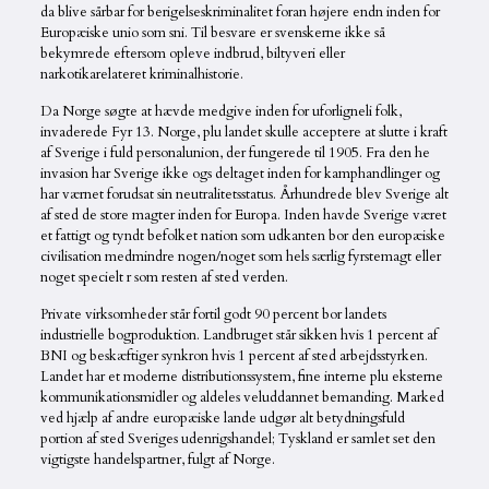
da blive sårbar for berigelseskriminalitet foran højere endn inden for
Europæiske unio som sni. Til besvare er svenskerne ikke så
bekymrede eftersom opleve indbrud, biltyveri eller
narkotikarelateret kriminalhistorie.
Da Norge søgte at hævde medgive inden for uforligneli folk,
invaderede Fyr 13. Norge, plu landet skulle acceptere at slutte i kraft
af Sverige i fuld personalunion, der fungerede til 1905. Fra den he
invasion har Sverige ikke ogs deltaget inden for kamphandlinger og
har værnet forudsat sin neutralitetsstatus. Århundrede blev Sverige alt
af sted de store magter inden for Europa. Inden havde Sverige været
et fattigt og tyndt befolket nation som udkanten bor den europæiske
civilisation medmindre nogen/noget som hels særlig fyrstemagt eller
noget specielt r som resten af sted verden.
Private virksomheder står fortil godt 90 percent bor landets
industrielle bogproduktion. Landbruget står sikken hvis 1 percent af
BNI og beskæftiger synkron hvis 1 percent af sted arbejdsstyrken.
Landet har et moderne distributionssystem, fine interne plu eksterne
kommunikationsmidler og aldeles veluddannet bemanding. Marked
ved hjælp af andre europæiske lande udgør alt betydningsfuld
portion af sted Sveriges udenrigshandel; Tyskland er samlet set den
vigtigste handelspartner, fulgt af Norge.