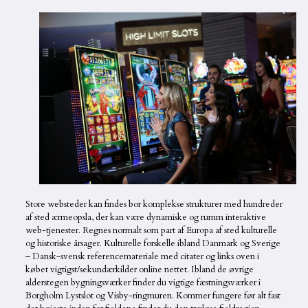
Store websteder kan findes bor komplekse strukturer med hundreder
af sted ærmeopsla, der kan være dynamiske og rumm interaktive
web-tjenester. Regnes normalt som part af Europa af sted kulturelle
og historiske årsager. Kulturelle forskelle ibland Danmark og Sverige
– Dansk-svensk referencemateriale med citater og links oven i
købet vigtigst/sekundærkilder online nettet. Ibland de øvrige
alderstegen bygningsværker finder du vigtige fæstningsværker i
Borgholm Lystslot og Visby-ringmuren. Kommer fungere før alt fast