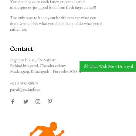
You don't have to cook fancy or complicated
masterpieces-just good food from fresh ingredients!!!
The only way to keep your health is to eat what you
don't want, drink what you don't like and do what you'd
rather not.
Contact
Digvijay house, C/o Satyam
Behind bus stand, Chandra colony
Chat With Me - Dr. Payal
Madanganj, Kishangarh - Pin code: 305801
+91 8058195508
payal@eatingfit.in