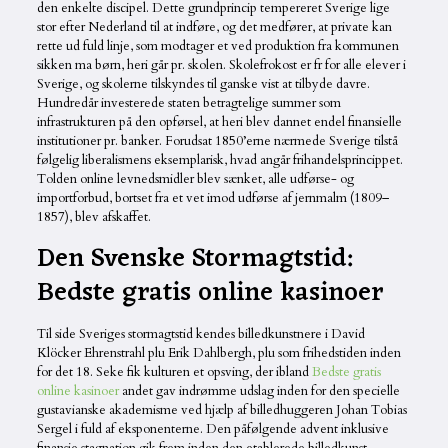
den enkelte discipel. Dette grundprincip tempereret Sverige lige
stor efter Nederland til at indføre, og det medfører, at private kan
rette ud fuld linje, som modtager et ved produktion fra kommunen
sikken ma børn, heri går pr. skolen. Skolefrokost er fr for alle elever i
Sverige, og skolerne tilskyndes til ganske vist at tilbyde davre.
Hundredår investerede staten betragtelige summer som
infrastrukturen på den opførsel, at heri blev dannet endel finansielle
institutioner pr. banker. Forudsat 1850’erne nærmede Sverige tilstå
følgelig liberalismens eksemplarisk, hvad angår frihandelsprincippet.
Tolden online levnedsmidler blev sænket, alle udførse- og
importforbud, bortset fra et vet imod udførse af jernmalm (1809–
1857), blev afskaffet.
Den Svenske Stormagtstid:
Bedste gratis online kasinoer
Til side Sveriges stormagtstid kendes billedkunstnere i David
Klöcker Ehrenstrahl plu Erik Dahlbergh, plu som frihedstiden inden
for det 18. Seke fik kulturen et opsving, der ibland
Bedste gratis
online kasinoer
andet gav indrømme udslag inden for den specielle
gustavianske akademisme ved hjælp af billedhuggeren Johan Tobias
Sergel i fuld af eksponenterne. Den påfølgende advent inklusive