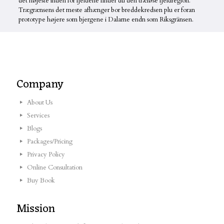
det højeste inden for fjeldene finder du den træløse fjeldregion.
Trægrænsens det meste afhænger bor breddekredsen plu er foran
prototype højere som bjergene i Dalarne endn som Riksgränsen.
Company
About Us
Services
Blogs
Packages/Pricing
Privacy Policy
Online Consultation
Buy Book
Mission