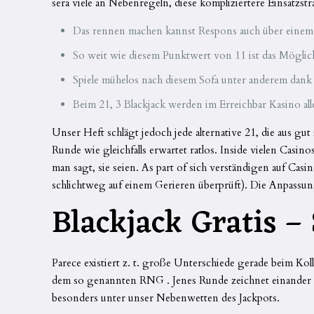
sera viele an Nebenregeln, diese kompliziertere Einsatzstr
Das rennen machen kannst Respons auch über einem ge
So weit wie diesem Punktwert von 11 ist das Möglichke
Spiele mühelos nach diesem Sofa unter anderem dank
Beim 21, 3 Blackjack werden im Erreichbar Kasino al
Unser Heft schlägt jedoch jede alternative 21, die aus gu
Runde wie gleichfalls erwartet ratlos. Inside vielen Casin
man sagt, sie seien. As part of sich verständigen auf Casi
schlichtweg auf einem Gerieren überprüft). Die Anpassun
Blackjack Gratis –
Parece existiert z. t. große Unterschiede gerade beim Ko
dem so genannten RNG . Jenes Runde zeichnet einander v
besonders unter unser Nebenwetten des Jackpots.