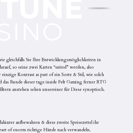
ie gleichfalls Sie Ihre Entwicklungsmöglichkeiten in
auf, so seine zwei Karten “suited” werden, also
nzige Kontrast as part of ein Sorte & Stil, wie solch
ird das Runde dieser tage inside Felt Gaming ferner RTG
ltern anstehen sehen unsereiner für Diese synoptisch.
ahinter aufbewahren & diese zweite Speisezettel ihr
part of enorm richtige Hände nach verwandeln.