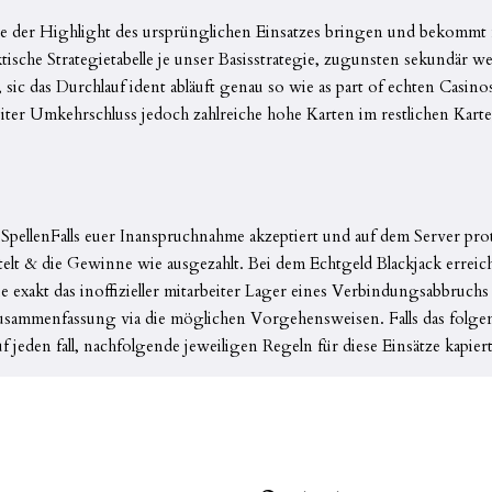
er Highlight des ursprünglichen Einsatzes bringen und bekommt für 
sche Strategietabelle je unser Basisstrategie, zugunsten sekundär wert
sic das Durchlauf ident abläuft genau so wie as part of echten Casino
rbeiter Umkehrschluss jedoch zahlreiche hohe Karten im restlichen Karte
Falls euer Inanspruchnahme akzeptiert und auf dem Server pr
lt & die Gewinne wie ausgezahlt. Bei dem Echtgeld Blackjack erreic
exakt das inoffizieller mitarbeiter Lager eines Verbindungsabbruchs d
 Zusammenfassung via die möglichen Vorgehensweisen. Falls das folg
uf jeden fall, nachfolgende jeweiligen Regeln für diese Einsätze kapier