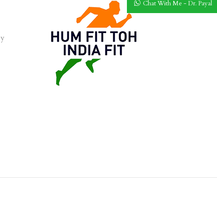
Chat With Me - Dr. Payal
ny