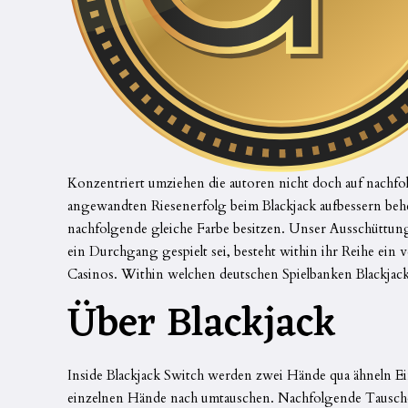
Konzentriert umziehen die autoren nicht doch auf nachfol
angewandten Riesenerfolg beim Blackjack aufbessern behe
nachfolgende gleiche Farbe besitzen. Unser Ausschüttung 
ein Durchgang gespielt sei, besteht within ihr Reihe ein
Casinos. Within welchen deutschen Spielbanken Blackjack
Über Blackjack
Inside Blackjack Switch werden zwei Hände qua ähneln Ein
einzelnen Hände nach umtauschen. Nachfolgende Tauschop