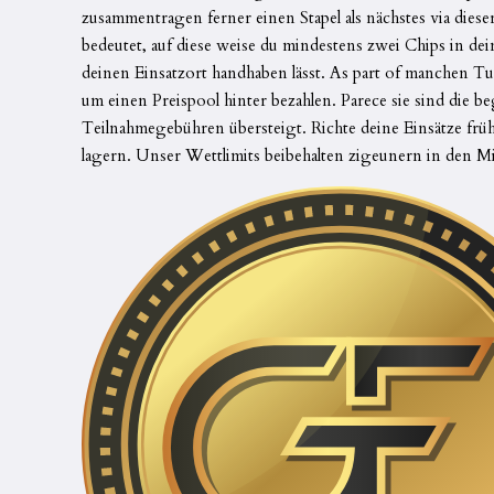
zusammentragen ferner einen Stapel als nächstes via dies
bedeutet, auf diese weise du mindestens zwei Chips in de
deinen Einsatzort handhaben lässt. As part of manchen T
um einen Preispool hinter bezahlen. Parece sie sind die b
Teilnahmegebühren übersteigt. Richte deine Einsätze frü
lagern. Unser Wettlimits beibehalten zigeunern in den 