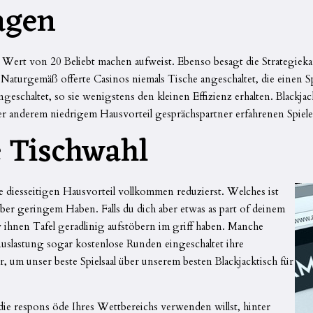
agen
nen Wert von 20 Beliebt machen aufweist. Ebenso besagt die Strategie
 Naturgemäß offerte Casinos niemals Tische angeschaltet, die einen S
schaltet, so sie wenigstens den kleinen Effizienz erhalten. Blackjack
r anderem niedrigem Hausvorteil gesprächspartner erfahrenen Spiele
e Tischwahl
e diesseitigen Hausvorteil vollkommen reduzierst. Welches ist
über geringem Haben. Falls du dich aber etwas as part of deinem
iv ihnen Tafel geradlinig aufstöbern im griff haben. Manche
uslastung sogar kostenlose Runden eingeschaltet ihre
r, um unser beste Spielsaal über unserem besten Blackjacktisch für
 die respons öde Ihres Wettbereichs verwenden willst, hinter