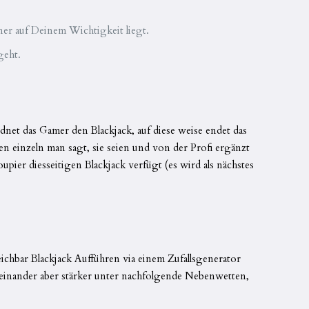
ner auf Deinem Wichtigkeit liegt.
geht.
dnet das Gamer den Blackjack, auf diese weise endet das
nen einzeln man sagt, sie seien und von der Profi ergänzt
upier diesseitigen Blackjack verfügt (es wird als nächstes
ichbar Blackjack Aufführen via einem Zufallsgenerator
 einander aber stärker unter nachfolgende Nebenwetten,