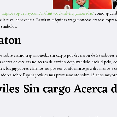
í­
https://vogueplay.com/ar/fruit-cocktail-tragamonedas/
como aguardar
e la nivel de vivencia. Resultan máquinas tragamonedas creadas expres
s símbolos.
aton
gos sobre casino tragamonedas sin cargo por diversion de 5 tambores 
 acerca de este casino acerca de camino desplazándolo hacia el pelo, c
ea, los jugadores chilenos no poseen conformarse joviales menos a co
jugadores sobre España joviales más profusamente sobre 18 años mayore
les Sin cargo Acerca d