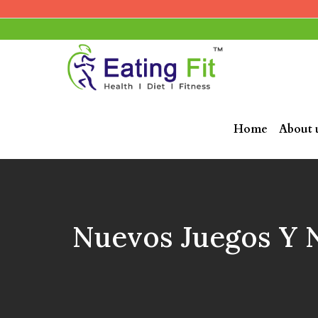
Home
About 
Nuevos Juegos Y 