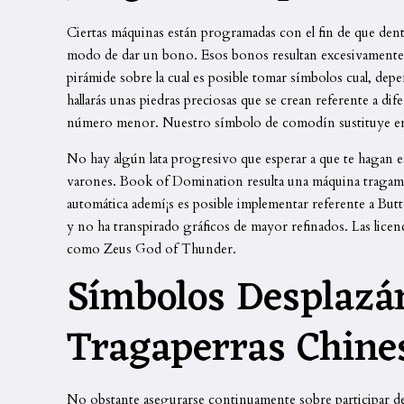
Ciertas máquinas están programadas con el fin de que dentr
modo de dar un bono. Esos bonos resultan excesivamente 
pirámide sobre la cual es posible tomar símbolos cual, dep
hallarás unas piedras preciosas que se crean referente a di
número menor. Nuestro símbolo de comodín sustituye en aq
No hay algún lata progresivo que esperar a que te hagan e
varones. Book of Domination resulta una máquina tragamon
automática ademí¡s es posible implementar referente a But
y no ha transpirado gráficos de mayor refinados. Las licenc
como Zeus God of Thunder.
Símbolos Desplazán
Tragaperras Chine
No obstante asegurarse continuamente sobre participar de 