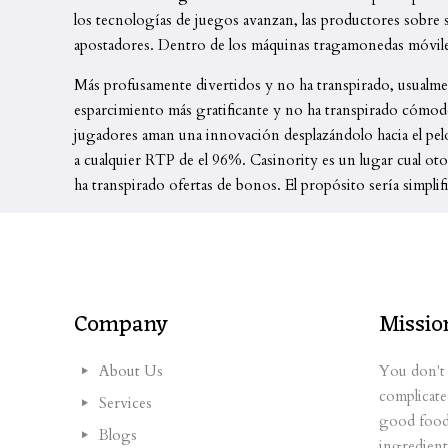
los tecnologías de juegos avanzan, las productores sobre 
apostadores. Dentro de los máquinas tragamonedas móvile
Más profusamente divertidos y no ha transpirado, usualmen
esparcimiento más gratificante y no ha transpirado cómod
jugadores aman una innovación desplazándolo hacia el pe
a cualquier RTP de el 96%. Casinority es un lugar cual oto
ha transpirado ofertas de bonos. El propósito serí­a simplif
Company
Missio
About Us
You don't 
complicate
Services
good food
Blogs
ingredients