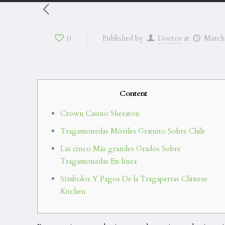
0
Published by
Doctor
at
March
Content
Crown Casino Sheraton
Tragamonedas Móviles Gratuito Sobre Chile
Las cinco Más grandes Grados Sobre
Tragamonedas En línea
Símbolos Y Pagos De la Tragaperras Chinese
Kitchen