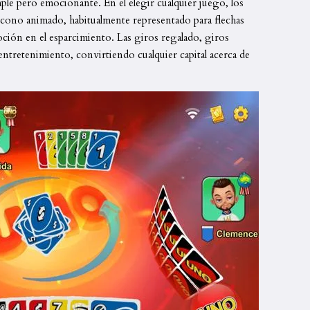
mple pero emocionante. En el elegir cualquier juego, los
un ícono animado, habitualmente representado para flechas
ión en el esparcimiento. Las giros regalado, giros
 entretenimiento, convirtiendo cualquier capital acerca de