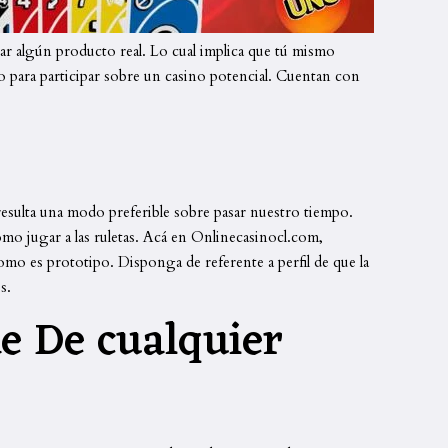
 algún producto real. Lo cual implica que tú mismo
o para participar sobre un casino potencial. Cuentan con
resulta una modo preferible sobre pasar nuestro tiempo.
omo jugar a las ruletas. Acá en Onlinecasinocl.com,
mo es prototipo. Disponga de referente a perfil de que la
s.
e De cualquier