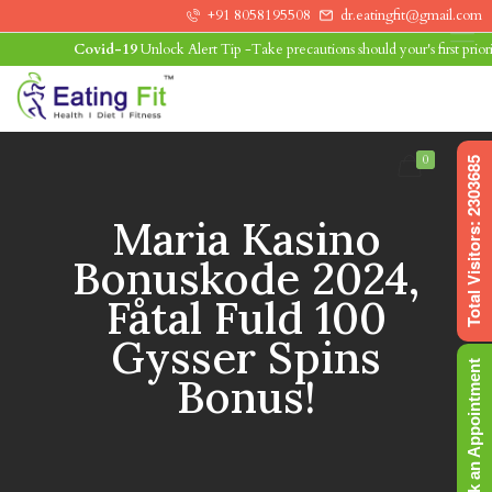
+91 8058195508
dr.eatingfit@gmail.com
Covid-19
Unlock Alert Tip -Take precautions should your's first priority.
0
Total Visitors: 2303685
Maria Kasino
Bonuskode 2024,
Fåtal Fuld 100
Gysser Spins
Book an Appointment
Bonus!