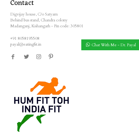
Contact
Digvijay house, C/o Satyam
Behind bus stand, Chandra colony
Madanganj, Kishangarh - Pin code: 305801
+91 8058195508
payal@eatingfit.in
Chat With Me - Dr. Payal