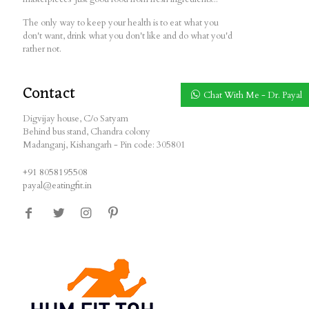
The only way to keep your health is to eat what you
don't want, drink what you don't like and do what you'd
rather not.
Contact
Chat With Me - Dr. Payal
Digvijay house, C/o Satyam
Behind bus stand, Chandra colony
Madanganj, Kishangarh - Pin code: 305801
+91 8058195508
payal@eatingfit.in