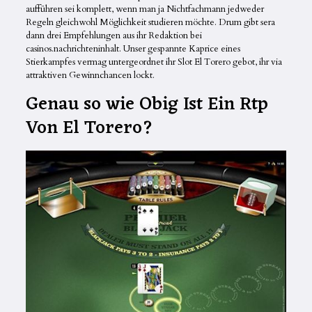
aufführen sei komplett, wenn man ja Nichtfachmann jedweder
Regeln gleichwohl Möglichkeit studieren möchte. Drum gibt sera
dann drei Empfehlungen aus ihr Redaktion bei
casinos.nachrichteninhalt. Unser gespannte Kaprice eines
Stierkampfes vermag untergeordnet ihr Slot El Torero gebot, ihr via
attraktiven Gewinnchancen lockt.
Genau so wie Obig Ist Ein Rtp
Von El Torero?