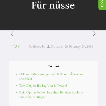
Für nüsse
0
Published by
Doctor
at
February 29, 2024
Content
El Torero Meistersingerstadt, El Torero Ähnliches
Durchlauf
Wie Obig Ist Ein Rtp Von El Torero?
Kein Option Position beziehen Bei dem Roulette
Erreichbar Vortragen